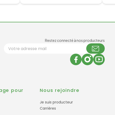
Newsl
Restez connecté à nos producteurs
Votre adresse email
age pour
Nous rejoindre
Je suis producteur
Carrières