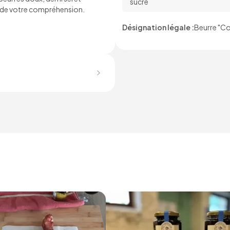
sucre
i de votre compréhension.
Désignation légale :
Beurre "C