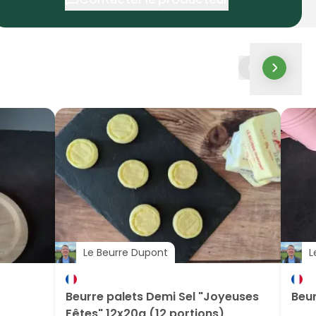
Le Beurre Dupont
L
Beurre palets Demi Sel "Joyeuses
Beur
Fêtes" 12x20g (12 portions)