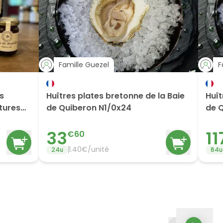
Famille Guezel
F
es
Huîtres plates bretonne de la Baie
Huît
itures
de Quiberon N1/0x24
de 
33
11
€
60
1.40
€/
unité
24
u
84
u