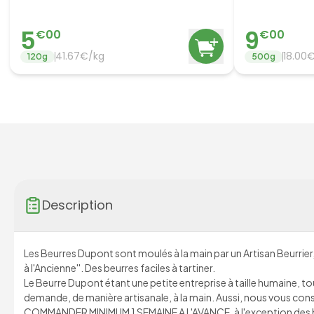
5
9
€
00
€
00
41.67
€/
kg
18.00
€
120
g
500
g
Description
Les Beurres Dupont sont moulés à la main par un Artisan Beurrier
à l'Ancienne''. Des beurres faciles à tartiner.
Le Beurre Dupont étant une petite entreprise à taille humaine, to
demande, de manière artisanale, à la main. Aussi, nous vous con
COMMANDER MINIMUM 1 SEMAINE A L'AVANCE, à l'exception des be