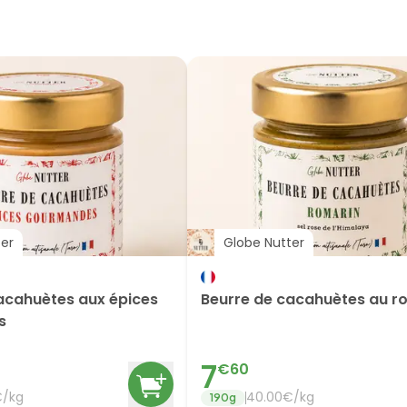
ter
Globe Nutter
acahuètes aux épices
Beurre de cacahuètes au r
s
7
€
60
€/
kg
40.00
€/
kg
190
g