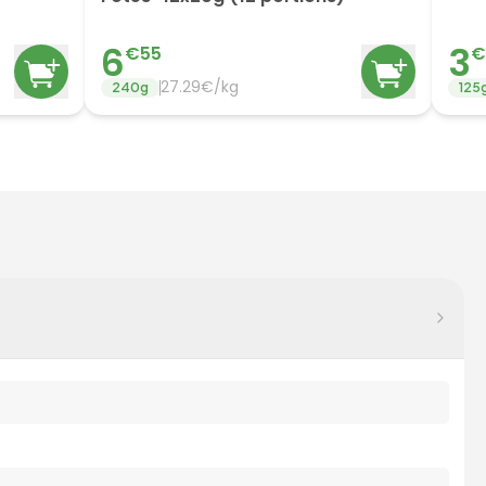
6
3
€
55
€
27.29
€/
kg
240
g
125