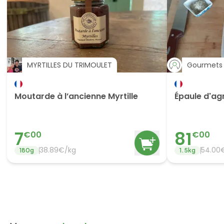
MYRTILLES DU TRIMOULET
Gourmets 
Moutarde à l’ancienne Myrtille
Épaule d'ag
7
81
€
00
€
00
38.89
€/
kg
54.00
180
g
1.5
kg