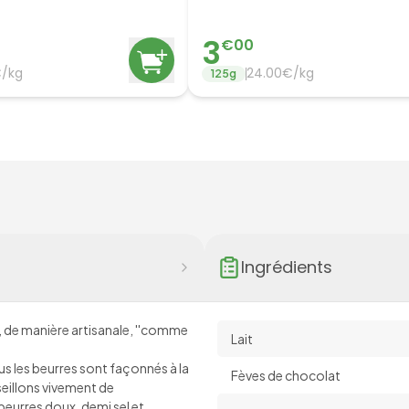
3
€
00
/
kg
24.00
€/
kg
125
g
Ingrédients
, de manière artisanale, ''comme
Lait
us les beurres sont façonnés à la
Fèves de chocolat
seillons vivement de
urres doux, demi sel et