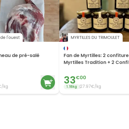
de l'ouest
MYRTILLES DU TRIMOULET
neau de pré-salé
Fan de Myrtilles: 2 confitur
Myrtilles Tradition + 2 Conf
Calines + 2 Coulis
33
€
00
€/
kg
27.97
€/
kg
1.18
kg