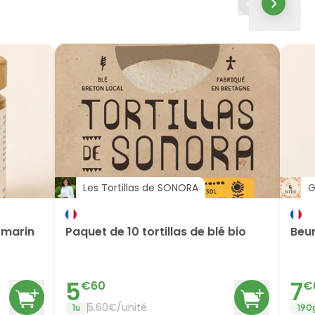
Les Tortillas de SONORA
G
omarin
Paquet de 10 tortillas de blé bio
Beu
5
7
€
60
€
5.60
€/
unité
1
u
190