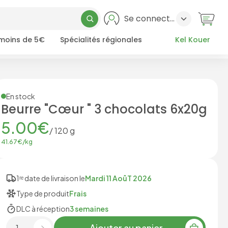
Se connecter
 moins de 5€
Spécialités régionales
Kel Kouer
En stock
Beurre "Cœur " 3 chocolats 6x20g
5.00
€
/
120
g
41.67
€/
kg
1ʳᵉ date de livraison le
Mardi 11 AoûT 2026
Type de produit
Frais
DLC à réception
3 semaines
Ajouter au panier