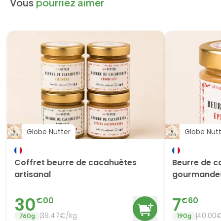
Vous
pourriez aimer
Globe Nutter
Globe Nut
Coffret beurre de cacahuètes
Beurre de c
artisanal
gourmande
30
7
€
00
€
60
39.47
€/
kg
40.00
760
g
190
g