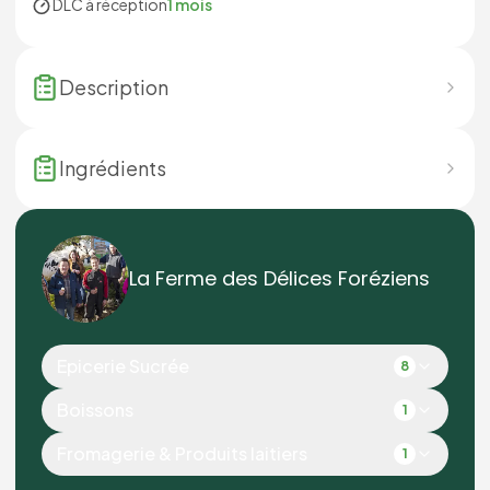
DLC à réception
1 mois
Description
Ingrédients
La Ferme des Délices Foréziens
Epicerie Sucrée
8
Boissons
1
Fromagerie & Produits laitiers
1