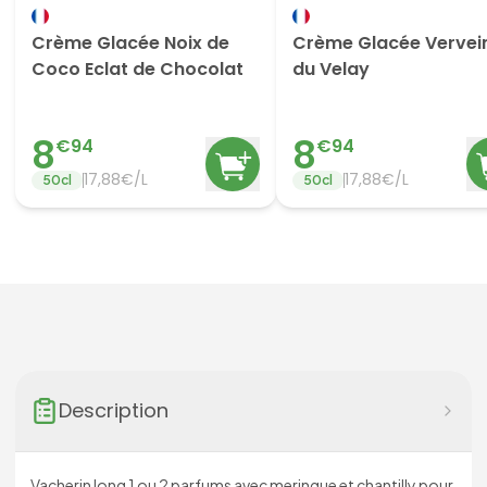
Crème Glacée Noix de
Crème Glacée Vervei
Coco Eclat de Chocolat
du Velay
8
8
€
94
€
94
17,88€/L
17,88€/L
50
cl
50
cl
Description
Vacherin long 1 ou 2 parfums avec meringue et chantilly pour