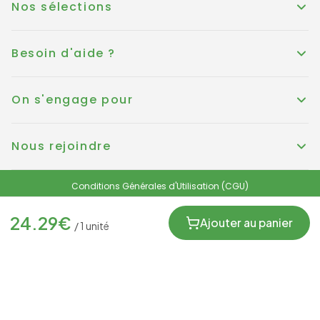
Nos sélections
Besoin d'aide ?
On s'engage pour
Nous rejoindre
Conditions Générales d'Utilisation (CGU)
Conditions générales de vente
Politique de Cookies
Mentions légales
24.29
€
Protection des données personnelles et RGPD
Ajouter au panier
/
1
unité
FRANCE
© KOUER France 2025