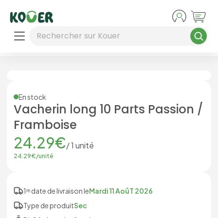
Aller au contenu principal
Rechercher sur Kouer
En stock
Vacherin long 10 Parts Passion /
Framboise
24.29
€
/
1
unité
24.29
€/
unité
1ʳᵉ date de livraison le
Mardi 11 AoûT 2026
Type de produit
Sec