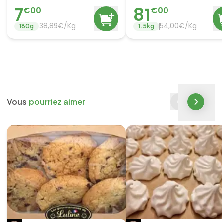
7
81
€
00
€
00
38,89€/Kg
54,00€/Kg
180
g
1.5
kg
Vous
pourriez aimer