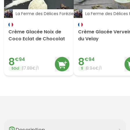
La Ferme des Délices Foréziens
La Ferme des Délices 
Crème Glacée Noix de
Crème Glacée Vervei
Coco Eclat de Chocolat
du Velay
8
8
€
94
€
94
17.88
€/
l
8.94
€/
l
50
cl
1
l
Description