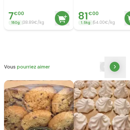
7
81
€
00
€
00
38.89
€/
kg
54.00
€/
kg
180
g
1.5
kg
Vous
pourriez aimer