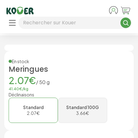
Aller au contenu principal
Rechercher sur Kouer
En stock
Meringues
2.07
€
/
50
g
41.40
€/
kg
Déclinaisons
Standard
Standard 100G
2.07
€
3.66
€