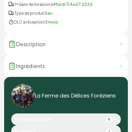
1ʳᵉ date de livraison le
Mardi 11 AoûT 2026
Type de produit
Sec
DLC à réception
3 mois
Description
Ingrédients
La Ferme des Délices Foréziens
Epicerie Sucrée
8
Boissons
1