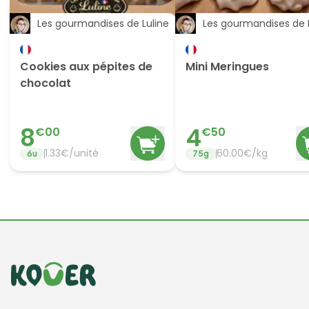
Les gourmandises de Luline
Les gourmandises de 
Cookies aux pépites de
Mini Meringues
chocolat
8
4
€
00
€
50
1.33
€/
unité
60.00
€/
kg
6
u
75
g
Informations de contact