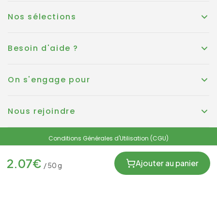
Nos sélections
Besoin d'aide ?
On s'engage pour
Nous rejoindre
Conditions Générales d'Utilisation (CGU)
Conditions générales de vente
Politique de Cookies
Mentions légales
2.07
€
Protection des données personnelles et RGPD
Ajouter au panier
/
50
g
FRANCE
© KOUER France 2025