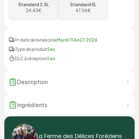
Standard 2.5L
Standard 5L
24.43
€
47.06
€
1ʳᵉ date de livraison le
Mardi 11 AoûT 2026
Type de produit
Sec
DLC à réception
1 an
Description
Ingrédients
La Ferme des Délices Foréziens