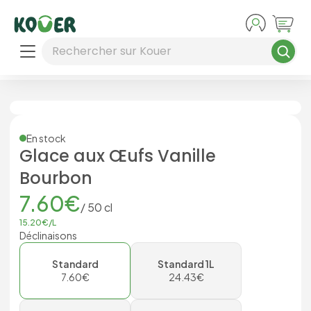
Aller au contenu principal
Rechercher sur Kouer
En stock
Glace aux Œufs Vanille
Bourbon
7.60
€
/
50
cl
15.20
€/
L
Déclinaisons
Standard
Standard 1L
7.60
€
24.43
€