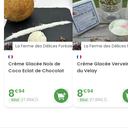
La Ferme des Délices Foréziens
La Ferme des Délices 
Crème Glacée Noix de
Crème Glacée Vervei
Coco Eclat de Chocolat
du Velay
8
8
€
94
€
94
17,88€/L
17,88€/L
50
cl
50
cl