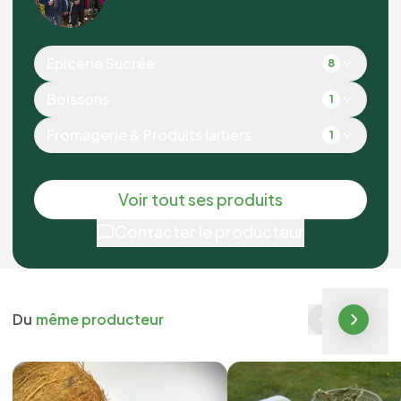
Epicerie Sucrée
8
Boissons
1
Fromagerie & Produits laitiers
1
Voir tout ses produits
Contacter le producteur
Du
même producteur