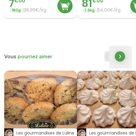
7
81
€
00
€
00
38,89€/Kg
54,00€/Kg
180
g
1.5
kg
Vous
pourriez aimer
Les gourmandises de Luline
Les gourmandises de 