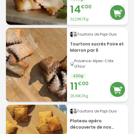
14
€
00
22,22€/Kg
Tourtons de Papi Ours
Tourtons sucrés Poire et
Marron par 6
Provence-Alpes-Côte
d'Azur
420
g
11
€
00
26,19€/Kg
Tourtons de Papi Ours
Plateau apéro
découverte de nos
créations salées