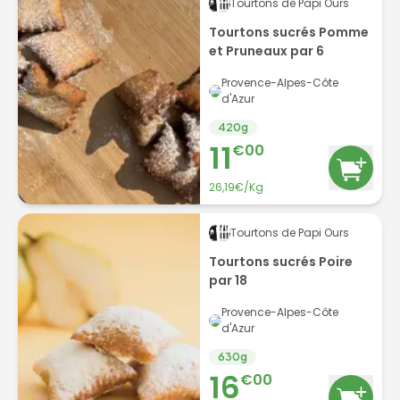
Tourtons de Papi Ours
Tourtons sucrés Pomme
et Pruneaux par 6
Provence-Alpes-Côte
d'Azur
420
g
11
€
00
26,19€/Kg
Tourtons de Papi Ours
Tourtons sucrés Poire
par 18
Provence-Alpes-Côte
d'Azur
630
g
16
€
00