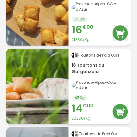
Provence-Alpes-Côte
d'Azur
750
g
16
€
00
21,33€/Kg
Tourtons de Papi Ours
18 Tourtons au
Gorgonzola
Provence-Alpes-Côte
d'Azur
630
g
14
€
00
22,22€/Kg
Tourtons de Papi Ours