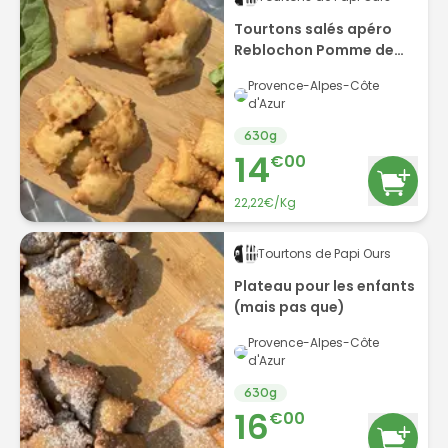
Tourtons salés apéro
Reblochon Pomme de
terre et Epinards par 6
Provence-Alpes-Côte
d'Azur
630
g
14
€
00
22,22€/Kg
Tourtons de Papi Ours
Plateau pour les enfants
(mais pas que)
Provence-Alpes-Côte
d'Azur
630
g
16
€
00