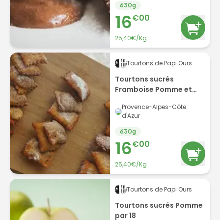
630
g
16
€
00
25,40€/Kg
Tourtons de Papi Ours
Tourtons sucrés
Framboise Pomme et
Poire par 6
Provence-Alpes-Côte
d'Azur
630
g
16
€
00
25,40€/Kg
Tourtons de Papi Ours
Tourtons sucrés Pomme
par 18