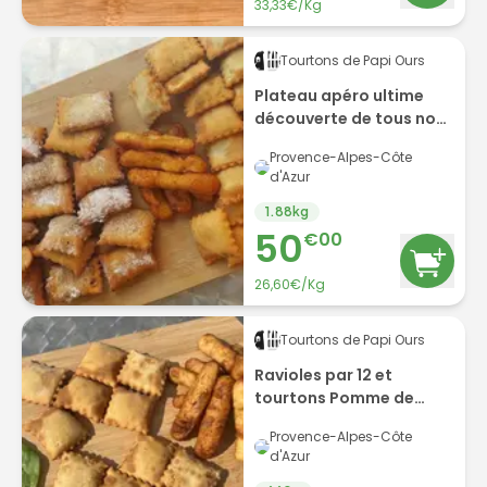
33,33€/Kg
Tourtons de Papi Ours
Plateau apéro ultime
découverte de tous nos
produits
Provence-Alpes-Côte
d'Azur
1.88
kg
50
€
00
26,60€/Kg
Tourtons de Papi Ours
Ravioles par 12 et
tourtons Pomme de
Terre et Epinards par 6
Provence-Alpes-Côte
apéro
d'Azur