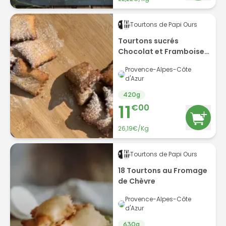
Tourtons de Papi Ours
Tourtons sucrés
Chocolat et Framboise
par 6
Provence-Alpes-Côte
d'Azur
420
g
11
€
00
26,19€/Kg
Tourtons de Papi Ours
18 Tourtons au Fromage
de Chèvre
Provence-Alpes-Côte
d'Azur
630
g