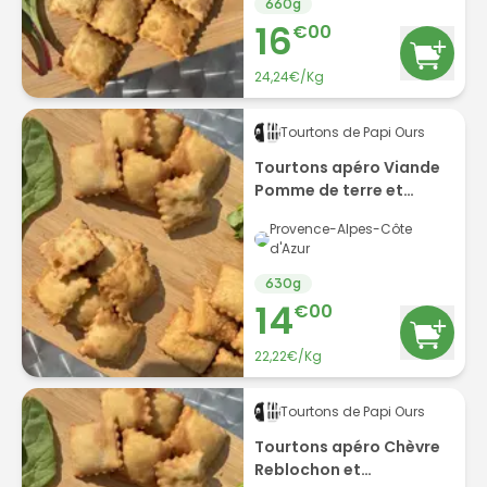
660
g
16
€
00
24,24€/Kg
Tourtons de Papi Ours
Tourtons apéro Viande
Pomme de terre et
Epinards par 6
Provence-Alpes-Côte
d'Azur
630
g
14
€
00
22,22€/Kg
Tourtons de Papi Ours
Tourtons apéro Chèvre
Reblochon et