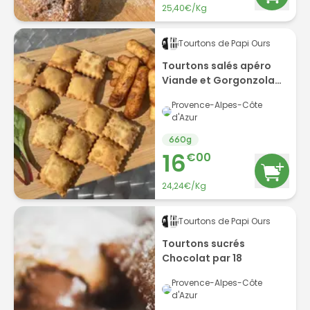
25,40€/Kg
Tourtons de Papi Ours
Tourtons salés apéro
Viande et Gorgonzola
par 6 et Ravioles par 12
Provence-Alpes-Côte
d'Azur
660
g
16
€
00
24,24€/Kg
Tourtons de Papi Ours
Tourtons sucrés
Chocolat par 18
Provence-Alpes-Côte
d'Azur