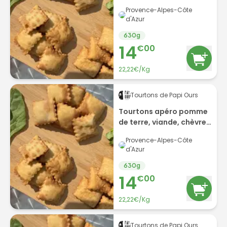
Gorgonzola par 6
Provence-Alpes-Côte
d'Azur
630
g
14
€
00
22,22€/Kg
Tourtons de Papi Ours
Tourtons apéro pomme
de terre, viande, chèvre
par 6
Provence-Alpes-Côte
d'Azur
630
g
14
€
00
22,22€/Kg
Tourtons de Papi Ours