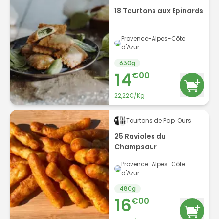
18 Tourtons aux Epinards
Provence-Alpes-Côte
d'Azur
630
g
14
€
00
22,22€/Kg
Tourtons de Papi Ours
25 Ravioles du
Champsaur
Provence-Alpes-Côte
d'Azur
480
g
16
€
00