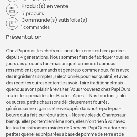
Produit(s) en vente
31
produits
Commande(s) satisfaite(s)
1
commandes
Présentation
Chez Papi ours, les chefs cuisinent des recettes bien gardées
depuis 4 générations. Nous sommes fiers de fabriquer tous les
jours des produits fait-maison que l’on aime et qui nous
ressemblent : gourmands et généreux comme nous, faits avec
des ingrédients simples, sélectionnés pour leur qualité, et avec
des recettes qui respectent le savoir-faire traditionnel mais
que nous avons plaisir à revisiter. Vous trouverez chez Papi Ours
toutes les spécialités des Hautes-Alpes : - Nos tourtons, salés
ou sucrés, petits chaussons délicieusement fourrés,
généreusement garnis et enveloppés dans notre pâte pur-
beurre qui a fait leur réputation. - Nos ravioles du Champsaur :
bien qu’elles portent le même nom, elles n’ont rien à voir avec
les tout aussi bonnes ravioles de Romans. Papi Ours adore ces
petites quenelles préparées à base de pomme de terre et de