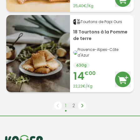
25,40€/Kg
Tourtons de Papi Ours
18 Tourtons à la Pomme
de terre
Provence-Alpes-Côte
d'Azur
630
g
14
€
00
22,22€/Kg
1
2
Informations de contact