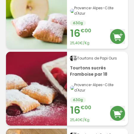
Provence-Alpes-Côte
d'Azur
630
g
16
€
00
25,40€/Kg
Tourtons de Papi Ours
Tourtons sucrés
Framboise par 18
Provence-Alpes-Côte
d'Azur
630
g
16
€
00
25,40€/Kg