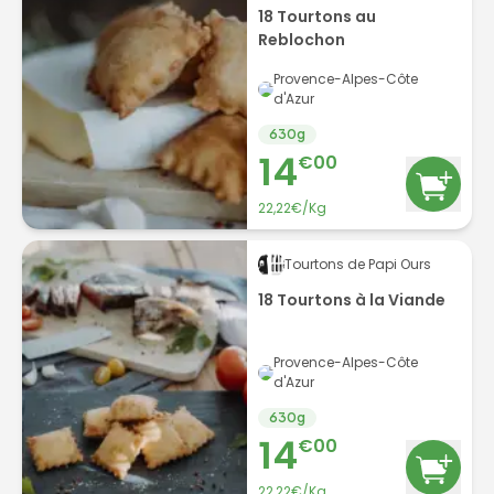
18 Tourtons au
Reblochon
Provence-Alpes-Côte
d'Azur
630
g
14
€
00
22,22€/Kg
Tourtons de Papi Ours
18 Tourtons à la Viande
Provence-Alpes-Côte
d'Azur
630
g
14
€
00
22,22€/Kg