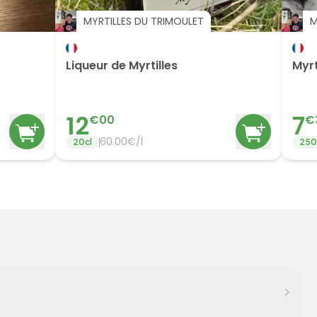
MYRTILLES DU TRIMOULET
M
Liqueur de Myrtilles
Myrt
12
7
€
00
€
60.00
€/
l
20
cl
250