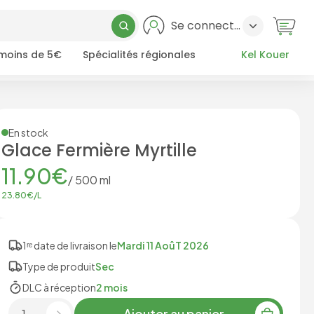
Se connecter
 moins de 5€
Spécialités régionales
Kel Kouer
En stock
Glace Fermière Myrtille
11.90
€
/
500
ml
23.80
€/
L
1ʳᵉ date de livraison le
Mardi 11 AoûT 2026
Type de produit
Sec
DLC à réception
2 mois
Ajouter au panier