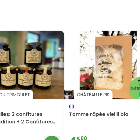
 DU TRIMOULET
CHÂTEAU LE PIS
lles: 2 confitures
Tomme râpée vieilli bio
adition + 2 Confitures
Coulis
€
80