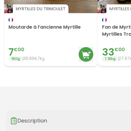
MYRTILLES DU TRIMOULET
MYRTILLES
Moutarde à l’ancienne Myrtille
Fan de Myrti
Myrtilles Tr
Calines + 2 
7
33
€
00
€
00
38.89
€/
kg
27.97
180
g
1.18
kg
Description