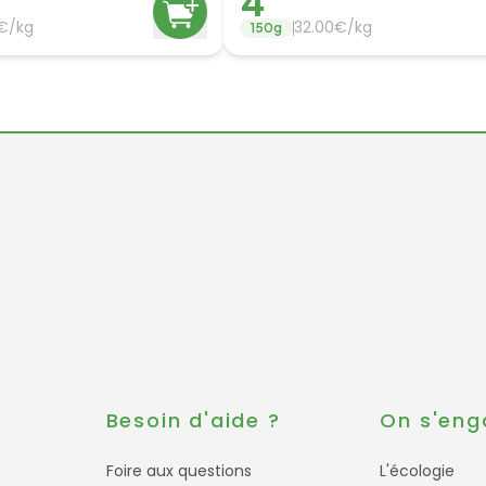
4
€/
kg
32.00
€/
kg
150
g
s
Besoin d'aide ?
On s'eng
Foire aux questions
L'écologie