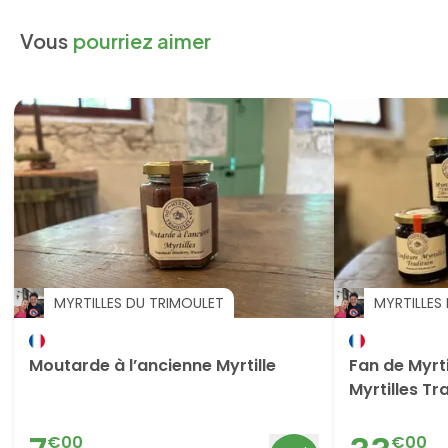
Vous
pourriez aimer
MYRTILLES DU TRIMOULET
MYRTILLES
Moutarde à l’ancienne Myrtille
Fan de Myrti
Myrtilles Tr
Calines + 2 
€
00
€
00