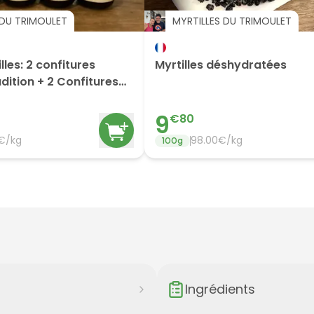
 DU TRIMOULET
MYRTILLES DU TRIMOULET
lles: 2 confitures
Myrtilles déshydratées
adition + 2 Confitures
Coulis
9
€
80
€/
kg
98.00
€/
kg
100
g
Ingrédients