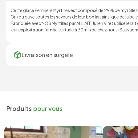
Cette glace Fermière Myrtilles est composé de 29% de myrtille
On retrouve toutes les saveurs de leur bon lait ainsi que de la baie
Fabriquée avec NOS Myrtilles par ALLIAIT. Julien Viret utilise le l
leur exploitation familiale située à 30min de chez nous (Sauvagny
Livraison en
surgele
Produits
pour vous