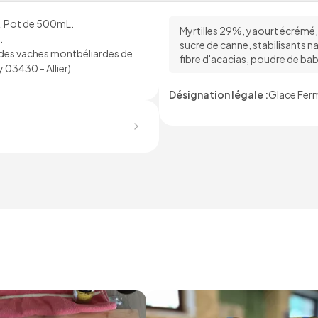
s. Pot de 500mL.
Myrtilles 29%, yaourt écrémé, 
.
sucre de canne, stabilisants 
ait des vaches montbéliardes de
fibre d'acacias, poudre de bab
 03430 - Allier)
Désignation légale :
Glace Ferm