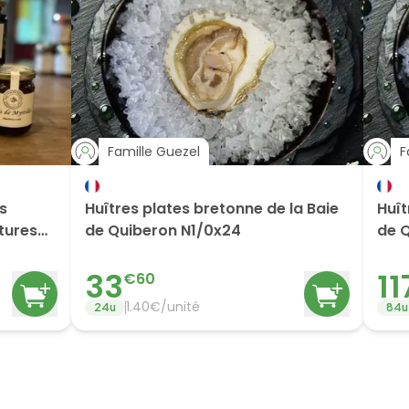
Famille Guezel
F
es
Huîtres plates bretonne de la Baie
Huît
itures
de Quiberon N1/0x24
de 
33
11
€
60
1.40
€/
unité
24
u
84
u