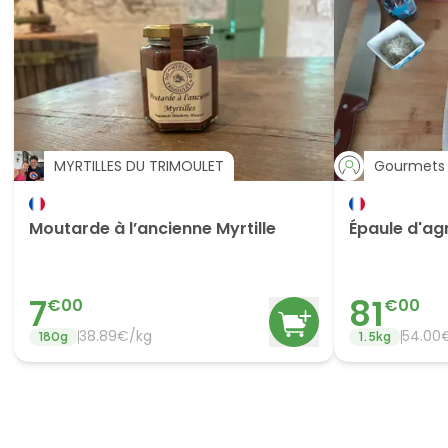
MYRTILLES DU TRIMOULET
Gourmets 
Moutarde à l’ancienne Myrtille
Épaule d'ag
7
81
€
00
€
00
38.89
€/
kg
54.00
180
g
1.5
kg