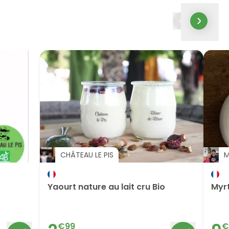
CHÂTEAU LE PIS
M
Yaourt nature au lait cru Bio
Myrt
€
99
€