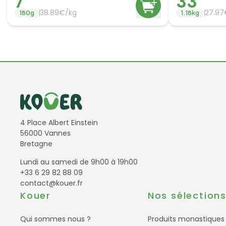
7
33
38.89
€/
kg
27.97
180
g
1.18
kg
Informations de contact
4 Place Albert Einstein
56000 Vannes
Bretagne
Lundi au samedi de 9h00 à 19h00
+33 6 29 82 88 09
contact@kouer.fr
Kouer
Nos sélection
Qui sommes nous ?
Produits monastiques