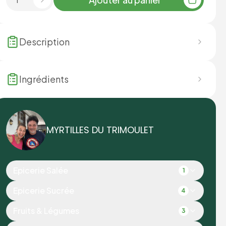
Description
Ingrédients
MYRTILLES DU TRIMOULET
Epicerie Salée
1
Epicerie Sucrée
4
Fruits & Légumes
3