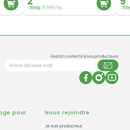
2
9
5.98
€/
kg
500
g
100
Newsl
Restez connecté à nos producteurs
Votre adresse email
age pour
Nous rejoindre
Je suis producteur