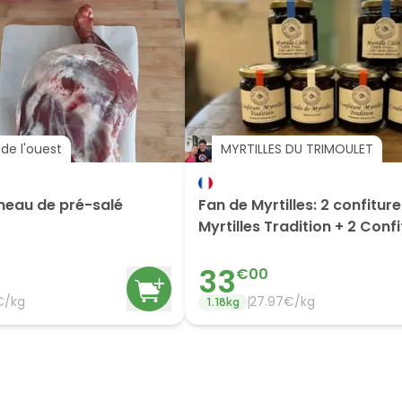
de l'ouest
MYRTILLES DU TRIMOULET
neau de pré-salé
Fan de Myrtilles: 2 confitur
Myrtilles Tradition + 2 Conf
Calines + 2 Coulis
33
€
00
€/
kg
27.97
€/
kg
1.18
kg