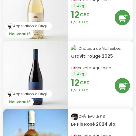
1.4kg
12
€
50
8,93€/Kg
Appellation d'Origine Contrôlée (AOC)
Nouveauté
Château de Malherbes
Graviti rouge 2025
Nouvelle-Aquitaine
1.4kg
12
€
50
8,93€/Kg
Appellation d'Origine Contrôlée (AOC)
Nouveauté
CHÂTEAU LE PIS
Le Pis Rosé 2024 Bio
Nouvelle-Aquitaine