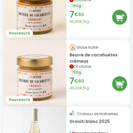
190g
7
€
60
40,00€/Kg
Nouveauté
Globe Nutter
Beurre de cacahuètes
crémeux
Occitanie
190g
7
€
60
40,00€/Kg
Nouveauté
Château de Malherbes
Graviti blanc 2025
Nouvelle-Aquitaine