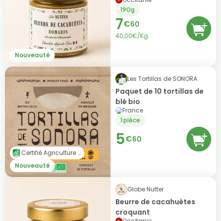
190g
7
€
60
40,00€/Kg
Nouveauté
Les Tortillas de SONORA
Paquet de 10 tortillas de
blé bio
France
1 pièce
5
€
60
Certifié Agriculture Biologique (AB)
Nouveauté
Globe Nutter
Beurre de cacahuètes
croquant
Occitanie