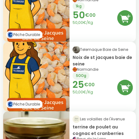
1kg
50
€
00
50,00€/Kg
Pêche Durable
Telemaque Baie de Seine
Noix de st jacques baie de
seine
Normandie
500g
25
€
00
50,00€/Kg
Pêche Durable
Les volailles de l'Avenue
terrine de poulet au
cognac et cranberries
Pays de la Loire