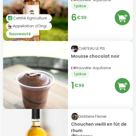
1 pièce
6
€
99
Certifié Agriculture Biologique (AB)
Appellation d'Origine Contrôlée (AOC)
Nouveauté
CHÂTEAU LE PIS
Mousse chocolat noir
Nouvelle-Aquitaine
1 pièce
1
€
99
Distillerie Février
Chouchen vieilli en fût de
rhum
Bretagne