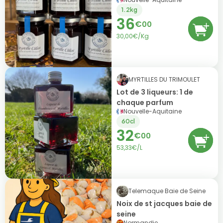
1.2kg
36
€
00
30,00€/Kg
MYRTILLES DU TRIMOULET
Lot de 3 liqueurs: 1 de
chaque parfum
Nouvelle-Aquitaine
60cl
32
€
00
53,33€/L
Telemaque Baie de Seine
Noix de st jacques baie de
seine
Normandie