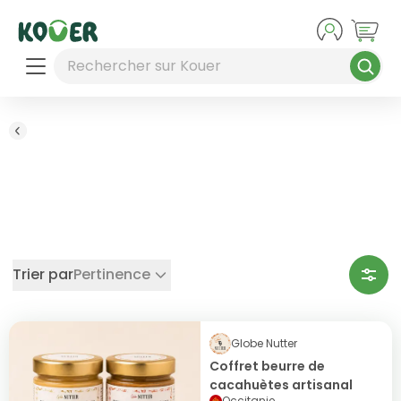
Aller au contenu principal
Rechercher sur Kouer
Accueil
/
Tous nos produits
Tous nos produits
Trier par
Pertinence
Globe Nutter
Coffret beurre de
cacahuètes artisanal
Occitanie