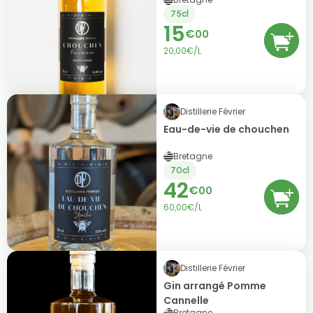
75cl
15
€
00
20,00€/L
Distillerie Février
Eau-de-vie de chouchen
Bretagne
70cl
42
€
00
60,00€/L
Distillerie Février
Gin arrangé Pomme
Cannelle
Bretagne