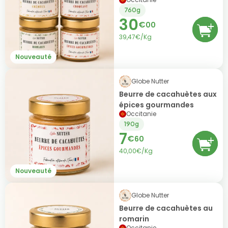
760g
30
€
00
39,47€/Kg
Nouveauté
Globe Nutter
Beurre de cacahuètes aux
épices gourmandes
Occitanie
190g
7
€
60
40,00€/Kg
Nouveauté
Globe Nutter
Beurre de cacahuètes au
romarin
Occitanie