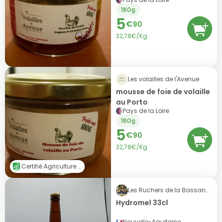
180g
5
€
90
32,78€/Kg
Les volailles de l'Avenue
mousse de foie de volaille
au Porto
Pays de la Loire
180g
5
€
90
32,78€/Kg
Certifié Agriculture Biologique (AB)
Les Ruchers de la Bassanne
Hydromel 33cl
Nouvelle-Aquitaine