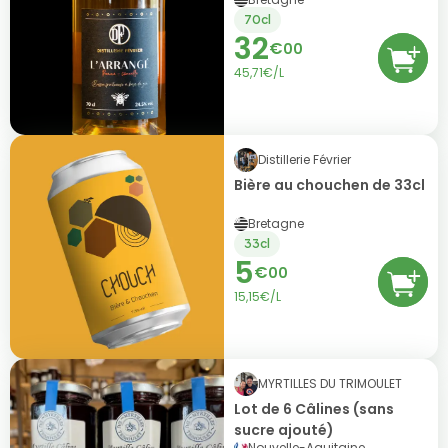
70cl
32
€
00
45,71€/L
Distillerie Février
Bière au chouchen de 33cl
Bretagne
33cl
5
€
00
15,15€/L
MYRTILLES DU TRIMOULET
Lot de 6 Câlines (sans
sucre ajouté)
Nouvelle-Aquitaine