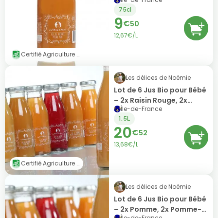
75cl
9
€
50
12,67€/L
Certifié Agriculture Biologique (AB)
Les délices de Noémie
Lot de 6 Jus Bio pour Bébé
– 2x Raisin Rouge, 2x
Île-de-France
Pomme-Poire & 2x
1.5L
Pomme-Abricot (6x25cl)
20
€
52
13,68€/L
Certifié Agriculture Biologique (AB)
Les délices de Noémie
Lot de 6 Jus Bio pour Bébé
– 2x Pomme, 2x Pomme-
Île-de-France