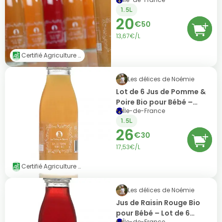
Poire & 2x Pomme-Pêche-
1.5L
Abricot (6x25cl)
20
€
50
13,67€/L
Certifié Agriculture Biologique (AB)
Les délices de Noémie
Lot de 6 Jus de Pomme &
Poire Bio pour Bébé –
Île-de-France
6x25cl
1.5L
26
€
30
17,53€/L
Certifié Agriculture Biologique (AB)
Les délices de Noémie
Jus de Raisin Rouge Bio
pour Bébé – Lot de 6
Île-de-France