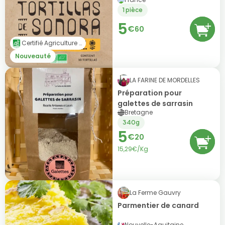
1 pièce
5
€
60
Certifié Agriculture Biologique (AB)
Nouveauté
LA FARINE DE MORDELLES
Préparation pour
galettes de sarrasin
Bretagne
340g
5
€
20
15,29€/Kg
La Ferme Gauvry
Parmentier de canard
Nouvelle-Aquitaine