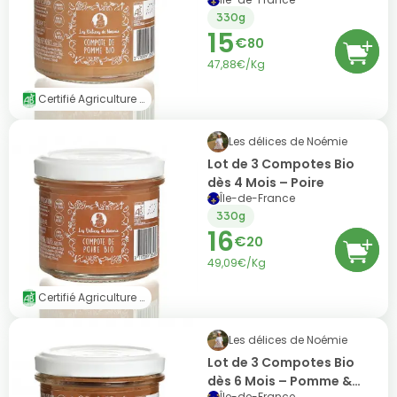
330g
15
€
80
47,88€/Kg
Certifié Agriculture Biologique (AB)
Les délices de Noémie
Lot de 3 Compotes Bio
dès 4 Mois – Poire
Île-de-France
330g
16
€
20
49,09€/Kg
Certifié Agriculture Biologique (AB)
Les délices de Noémie
Lot de 3 Compotes Bio
dès 6 Mois – Pomme &
Île-de-France