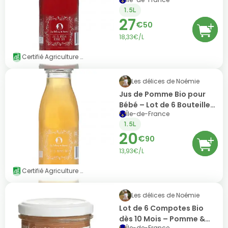
Bouteilles (25cl)
1.5L
27
€
50
18,33€/L
Certifié Agriculture Biologique (AB)
Les délices de Noémie
Jus de Pomme Bio pour
Bébé – Lot de 6 Bouteilles
Île-de-France
(25cl)
1.5L
20
€
90
13,93€/L
Certifié Agriculture Biologique (AB)
Les délices de Noémie
Lot de 6 Compotes Bio
dès 10 Mois – Pomme &
Île-de-France