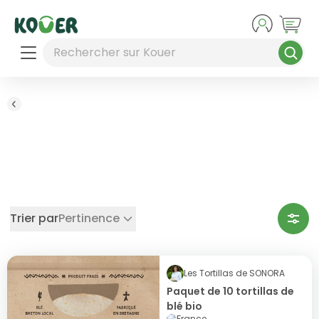
Aller au contenu principal
Rechercher sur Kouer
Accueil
/
Plats traiteur
Plats traiteur
Trier par
Pertinence
Les Tortillas de SONORA
Paquet de 10 tortillas de
blé bio
France