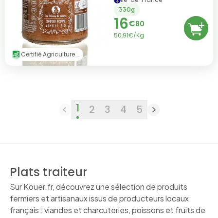
Vanille
330g
16
€
80
50,91€/Kg
Certifié Agriculture Biologique (AB)
1
2
3
4
5
Plats traiteur
Sur Kouer.fr, découvrez une sélection de produits
fermiers et artisanaux issus de producteurs locaux
français : viandes et charcuteries, poissons et fruits de