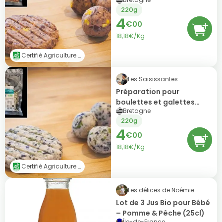
végétales express -
220g
haricots rouges & paprika
4
fumé
€
00
18,18€/Kg
Certifié Agriculture Biologique (AB)
Les Saisissantes
Préparation pour
boulettes et galettes
Bretagne
végétales express BIO -
220g
haricots blancs & algues
4
€
00
18,18€/Kg
Certifié Agriculture Biologique (AB)
Les délices de Noémie
Lot de 3 Jus Bio pour Bébé
– Pomme & Pêche (25cl)
Île-de-France