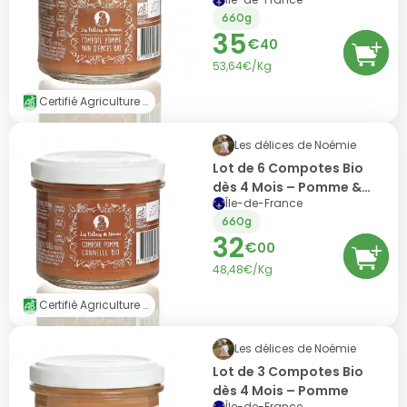
Pain d’Épices
660g
35
€
40
53,64€/Kg
Certifié Agriculture Biologique (AB)
Les délices de Noémie
Lot de 6 Compotes Bio
dès 4 Mois – Pomme &
Île-de-France
Poire
660g
32
€
00
48,48€/Kg
Certifié Agriculture Biologique (AB)
Les délices de Noémie
Lot de 3 Compotes Bio
dès 4 Mois – Pomme
Île-de-France