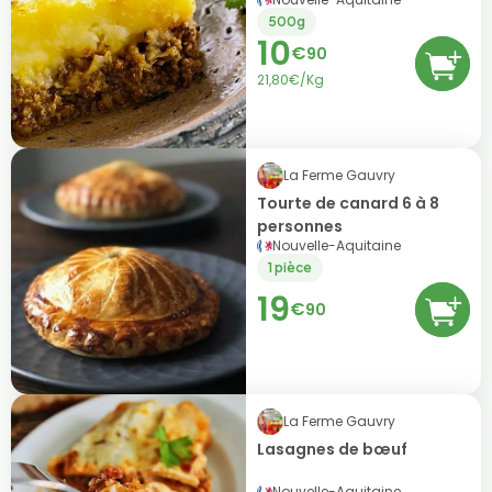
500g
10
€
90
21,80€/Kg
La Ferme Gauvry
Tourte de canard 6 à 8
personnes
Nouvelle-Aquitaine
1 pièce
19
€
90
La Ferme Gauvry
Lasagnes de bœuf
Nouvelle-Aquitaine