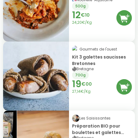
500g
12
€
10
24,20€/Kg
Gourmets de l'ouest
Kit 3 galettes saucisses
Bretonnes
Bretagne
700g
19
€
00
27,14€/Kg
Les Saisissantes
Préparation BIO pour
boulettes et galettes
Bretagne