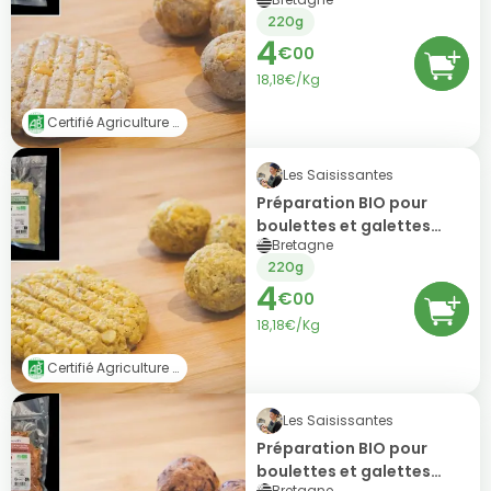
végétales express - pois
220g
chiches & poivre noir
4
€
00
18,18€/Kg
Certifié Agriculture Biologique (AB)
Les Saisissantes
Préparation BIO pour
boulettes et galettes
Bretagne
végétales express - pois
220g
cassés & curry jaune
4
€
00
18,18€/Kg
Certifié Agriculture Biologique (AB)
Les Saisissantes
Préparation BIO pour
boulettes et galettes
Bretagne